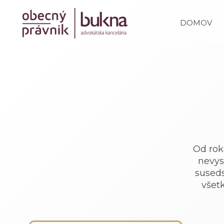
DOMOV
Od rok
nevys
suseds
všetk