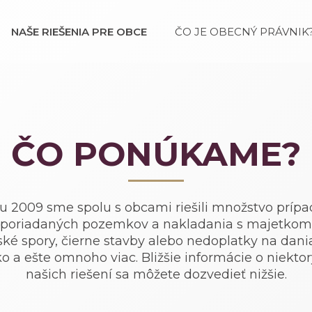
NAŠE RIEŠENIA PRE OBCE
ČO JE OBECNÝ PRÁVNIK
ČO PONÚKAME?
u 2009 sme spolu s obcami riešili množstvo prípa
poriadaných pozemkov a nakladania s majetkom
ké spory, čierne stavby alebo nedoplatky na dani
o a ešte omnoho viac. Bližšie informácie o niekto
našich riešení sa môžete dozvedieť nižšie.