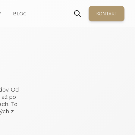
?
BLOG
KONTAKT
dov. Od
 až po
ach. To
rých z