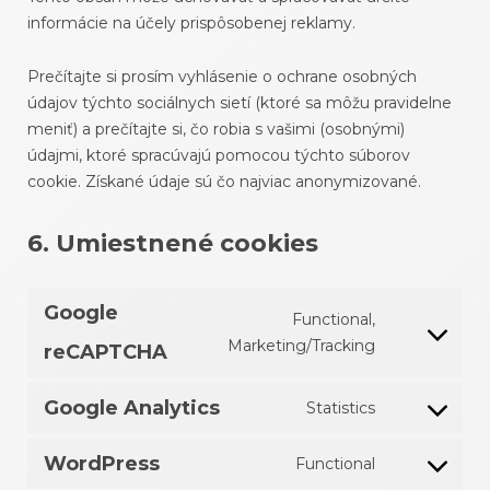
informácie na účely prispôsobenej reklamy.
Prečítajte si prosím vyhlásenie o ochrane osobných
údajov týchto sociálnych sietí (ktoré sa môžu pravidelne
meniť) a prečítajte si, čo robia s vašimi (osobnými)
údajmi, ktoré spracúvajú pomocou týchto súborov
cookie. Získané údaje sú čo najviac anonymizované.
6. Umiestnené cookies
Google
Functional,
Consent
Marketing/Tracking
reCAPTCHA
to
service
Google Analytics
Statistics
Consent
google-
to
recaptcha
WordPress
Functional
service
Consent