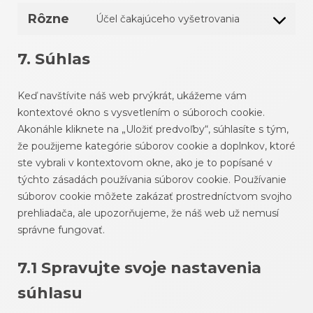
google-
to
Rôzne
Účel čakajúceho vyšetrovania
analytics
service
Consent
wordpress
to
7. Súhlas
service
rôzne
Keď navštívite náš web prvýkrát, ukážeme vám
kontextové okno s vysvetlením o súboroch cookie.
Akonáhle kliknete na „Uložiť predvoľby“, súhlasíte s tým,
že použijeme kategórie súborov cookie a doplnkov, ktoré
ste vybrali v kontextovom okne, ako je to popísané v
týchto zásadách používania súborov cookie. Používanie
súborov cookie môžete zakázať prostredníctvom svojho
prehliadača, ale upozorňujeme, že náš web už nemusí
správne fungovať.
7.1 Spravujte svoje nastavenia
súhlasu