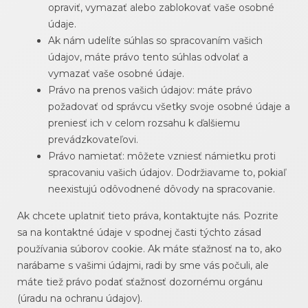
opraviť, vymazať alebo zablokovať vaše osobné
údaje.
Ak nám udelíte súhlas so spracovaním vašich
údajov, máte právo tento súhlas odvolať a
vymazať vaše osobné údaje.
Právo na prenos vašich údajov: máte právo
požadovať od správcu všetky svoje osobné údaje a
preniesť ich v celom rozsahu k ďalšiemu
prevádzkovateľovi.
Právo namietať: môžete vzniesť námietku proti
spracovaniu vašich údajov. Dodržiavame to, pokiaľ
neexistujú odôvodnené dôvody na spracovanie.
Ak chcete uplatniť tieto práva, kontaktujte nás. Pozrite
sa na kontaktné údaje v spodnej časti týchto zásad
používania súborov cookie. Ak máte sťažnosť na to, ako
narábame s vašimi údajmi, radi by sme vás počuli, ale
máte tiež právo podať sťažnosť dozornému orgánu
(úradu na ochranu údajov).