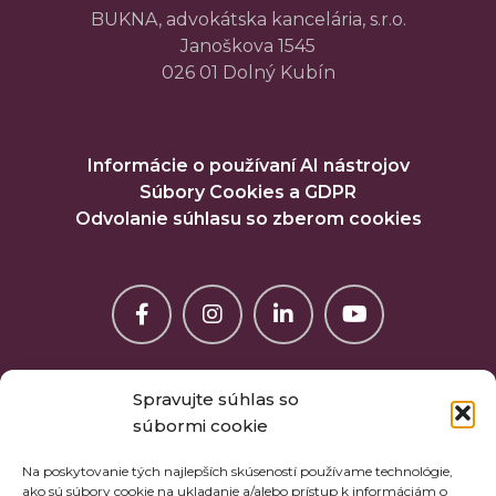
BUKNA, advokátska kancelária, s.r.o.
Janoškova 1545
026 01 Dolný Kubín
Informácie o používaní AI nástrojov
Súbory Cookies a GDPR
Odvolanie súhlasu so zberom cookies
Spravujte súhlas so
súbormi cookie
Na poskytovanie tých najlepších skúseností používame technológie,
ako sú súbory cookie na ukladanie a/alebo prístup k informáciám o