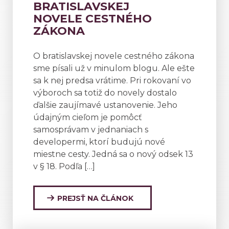
BRATISLAVSKEJ
NOVELE CESTNÉHO
ZÁKONA
O bratislavskej novele cestného zákona
sme písali už v minulom blogu. Ale ešte
sa k nej predsa vrátime. Pri rokovaní vo
výboroch sa totiž do novely dostalo
ďalšie zaujímavé ustanovenie. Jeho
údajným cieľom je pomôcť
samosprávam v jednaniach s
developermi, ktorí budujú nové
miestne cesty. Jedná sa o nový odsek 13
v § 18. Podľa […]
PREJSŤ NA ČLÁNOK