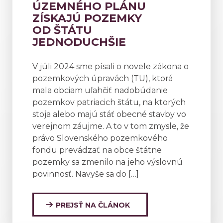
ÚZEMNÉHO PLÁNU
ZÍSKAJÚ POZEMKY
OD ŠTÁTU
JEDNODUCHŠIE
V júli 2024 sme písali o novele zákona o
pozemkových úpravách (TU), ktorá
mala obciam uľahčiť nadobúdanie
pozemkov patriacich štátu, na ktorých
stoja alebo majú stáť obecné stavby vo
verejnom záujme. A to v tom zmysle, že
právo Slovenského pozemkového
fondu prevádzať na obce štátne
pozemky sa zmenilo na jeho výslovnú
povinnosť. Navyše sa do […]
PREJSŤ NA ČLÁNOK