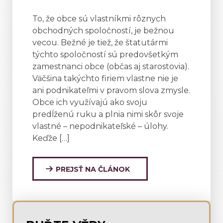
To, že obce sú vlastníkmi rôznych
obchodných spoločností, je bežnou
vecou. Bežné je tiež, že štatutármi
týchto spoločností sú predovšetkým
zamestnanci obce (občas aj starostovia).
Väčšina takýchto firiem vlastne nie je
ani podnikateľmi v pravom slova zmysle.
Obce ich využívajú ako svoju
predĺženú ruku a plnia nimi skôr svoje
vlastné – nepodnikateľské – úlohy.
Keďže […]
PREJSŤ NA ČLÁNOK