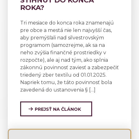
STIHNÚŤ DO KONCA
ROKA?
Tri mesiace do konca roka znamenajú
pre obce a mestá nie len najvyšší čas,
aby premýšľali nad silvestrovským
programom (samozrejme, ak sa na
neho zvýšia finančné prostriedky v
rozpočte), ale aj nad tým, ako splnia
zákonnú povinnosť zaviesť a zabezpečiť
triedený zber textilu od 01.01.2025.
Napriek tomu, že táto povinnosť bola
zavedená do ustanovenia § […]
PREJSŤ NA ČLÁNOK