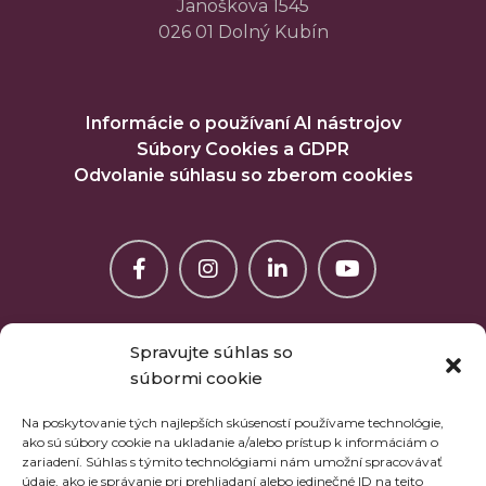
Janoškova 1545
026 01 Dolný Kubín
Informácie o používaní AI nástrojov
Súbory Cookies a GDPR
Odvolanie súhlasu so zberom cookies
Spravujte súhlas so
súbormi cookie
Na poskytovanie tých najlepších skúseností používame technológie,
ako sú súbory cookie na ukladanie a/alebo prístup k informáciám o
zariadení. Súhlas s týmito technológiami nám umožní spracovávať
údaje, ako je správanie pri prehliadaní alebo jedinečné ID na tejto