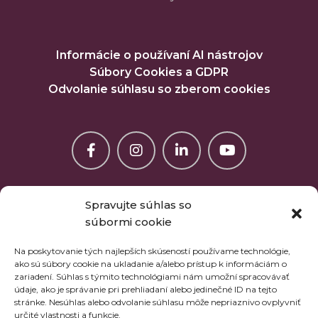
Informácie o používaní AI nástrojov
Súbory Cookies a GDPR
Odvolanie súhlasu so zberom cookies
Spravujte súhlas so
súbormi cookie
Na poskytovanie tých najlepších skúseností používame technológie,
ako sú súbory cookie na ukladanie a/alebo prístup k informáciám o
zariadení. Súhlas s týmito technológiami nám umožní spracovávať
údaje, ako je správanie pri prehliadaní alebo jedinečné ID na tejto
stránke. Nesúhlas alebo odvolanie súhlasu môže nepriaznivo ovplyvniť
určité vlastnosti a funkcie.