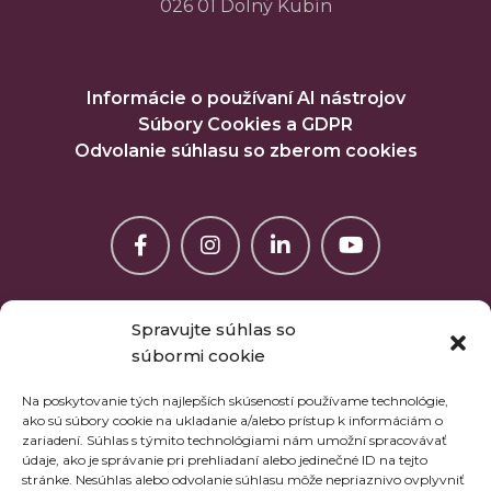
026 01 Dolný Kubín
Informácie o používaní AI nástrojov
Súbory Cookies a GDPR
Odvolanie súhlasu so zberom cookies
Spravujte súhlas so
súbormi cookie
Na poskytovanie tých najlepších skúseností používame technológie,
ako sú súbory cookie na ukladanie a/alebo prístup k informáciám o
zariadení. Súhlas s týmito technológiami nám umožní spracovávať
údaje, ako je správanie pri prehliadaní alebo jedinečné ID na tejto
stránke. Nesúhlas alebo odvolanie súhlasu môže nepriaznivo ovplyvniť