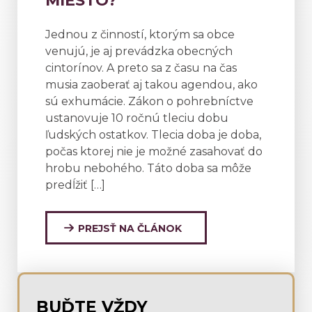
MIESTO?
Jednou z činností, ktorým sa obce
venujú, je aj prevádzka obecných
cintorínov. A preto sa z času na čas
musia zaoberať aj takou agendou, ako
sú exhumácie. Zákon o pohrebníctve
ustanovuje 10 ročnú tleciu dobu
ľudských ostatkov. Tlecia doba je doba,
počas ktorej nie je možné zasahovať do
hrobu nebohého. Táto doba sa môže
predĺžiť […]
PREJSŤ NA ČLÁNOK
BUĎTE VŽDY