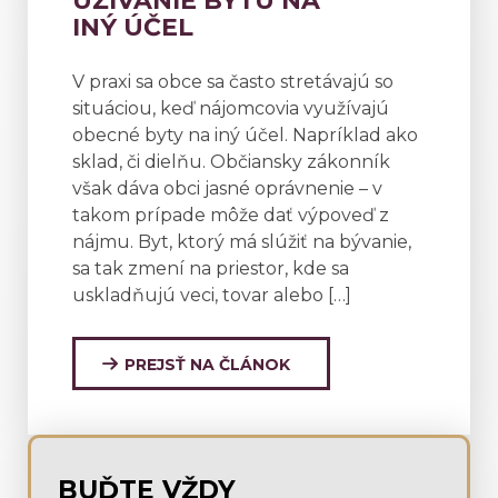
UŽÍVANIE BYTU NA
INÝ ÚČEL
V praxi sa obce sa často stretávajú so
situáciou, keď nájomcovia využívajú
obecné byty na iný účel. Napríklad ako
sklad, či dielňu. Občiansky zákonník
však dáva obci jasné oprávnenie – v
takom prípade môže dať výpoveď z
nájmu. Byt, ktorý má slúžiť na bývanie,
sa tak zmení na priestor, kde sa
uskladňujú veci, tovar alebo […]
PREJSŤ NA ČLÁNOK
BUĎTE VŽDY