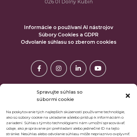
026 01 Dolný Kubín
Informácie o používaní AI nástrojov
Súbory Cookies a GDPR
Odvolanie súhlasu so zberom cookies
Spravujte súhlas so
súbormi cookie
Na poskytovanie tých najlepších skúseností používame technológie,
ako sú súbory cookie na ukladanie a/alebo prístup k informáciám o
zariadení. Súhlas s týmito technológiami nám umožní spracovávať
údaje, ako je správanie pri prehliadaní alebo jedinečné ID na tejto
stránke. Nesúhlas alebo odvolanie súhlasu môže nepriaznivo ovplyvniť