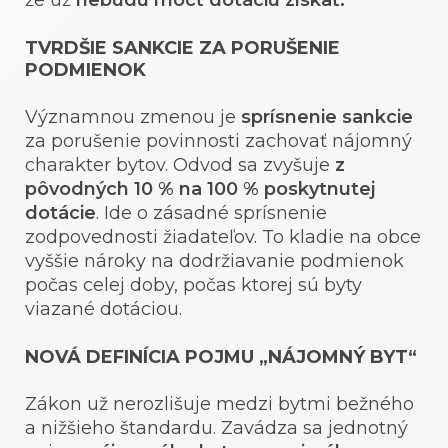
že už
nebudú môcť dotáciu získať.
TVRDŠIE SANKCIE ZA PORUŠENIE
PODMIENOK
Významnou zmenou je
sprísnenie sankcie
za porušenie povinnosti zachovať nájomný
charakter bytov. Odvod sa zvyšuje
z
pôvodných 10 % na 100 % poskytnutej
dotácie
. Ide o zásadné sprísnenie
zodpovednosti žiadateľov. To kladie na obce
vyššie nároky na dodržiavanie podmienok
počas celej doby, počas ktorej sú byty
viazané dotáciou.
NOVÁ DEFINÍCIA POJMU „NÁJOMNÝ BYT“
Zákon už nerozlišuje medzi bytmi bežného
a nižšieho štandardu. Zavádza sa jednotný