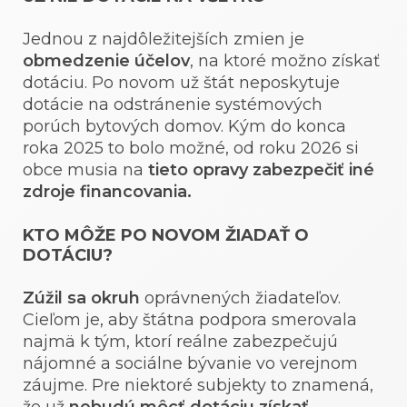
Jednou z najdôležitejších zmien je
obmedzenie účelov
, na ktoré možno získať
dotáciu. Po novom už štát neposkytuje
dotácie na odstránenie systémových
porúch bytových domov. Kým do konca
roka 2025 to bolo možné, od roku 2026 si
obce musia na
tieto opravy zabezpečiť iné
zdroje financovania.
KTO MÔŽE PO NOVOM ŽIADAŤ O
DOTÁCIU?
Zúžil sa okruh
oprávnených žiadateľov.
Cieľom je, aby štátna podpora smerovala
najmä k tým, ktorí reálne zabezpečujú
nájomné a sociálne bývanie vo verejnom
záujme. Pre niektoré subjekty to znamená,