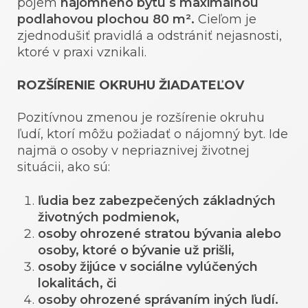
pojem
nájomného bytu s maximálnou
podlahovou plochou 80 m².
Cieľom je
zjednodušiť pravidlá a odstrániť nejasnosti,
ktoré v praxi vznikali.
ROZŠÍRENIE OKRUHU ŽIADATEĽOV
Pozitívnou zmenou je rozšírenie okruhu
ľudí, ktorí môžu požiadať o nájomný byt. Ide
najmä o osoby v nepriaznivej životnej
situácii, ako sú:
ľudia bez zabezpečených základných
životných podmienok,
osoby ohrozené stratou bývania alebo
osoby, ktoré o bývanie už prišli,
osoby žijúce v sociálne vylúčených
lokalitách, či
osoby ohrozené správaním iných ľudí.