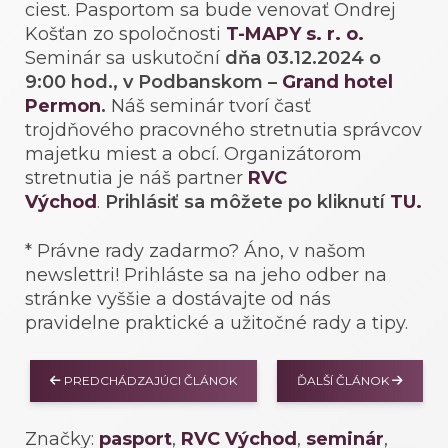
ciest. Pasportom sa bude venovať Ondrej
Košťan zo spoločnosti
T-MAPY s. r. o.
Seminár sa uskutoční
dňa 03.12.2024 o
9:00 hod.,
v Podbanskom
–
Grand hotel
Permon
.
Náš seminár tvorí časť
trojdňového pracovného stretnutia správcov
majetku miest a obcí. Organizátorom
stretnutia je náš partner
RVC
Východ
.
Prihlásiť sa môžete po kliknutí
TU.
* Právne rady zadarmo? Áno, v našom
newslettri! Prihláste sa na jeho odber na
stránke vyššie a dostávajte od nás
pravidelne praktické a užitočné rady a tipy.
PREDCHÁDZAJÚCI ČLÁNOK
ĎALŠÍ ČLÁNOK
Značky:
pasport
,
RVC Východ
,
seminár
,