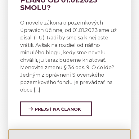
PLÁNU OD 01.01.2023
SMOLU?
O novele zákona o pozemkových
úpravách účinnej od 01.01.2023 sme už
písali (TU). Radi by sme sa k nej ešte
vrátili. Avšak na rozdiel od nášho
minulého blogu, kedy sme novelu
chválili, ju teraz budeme krizitovať.
Menovite zmenu § 34 ods. 9. O čo ide?
Jedným z oprávnení Slovenského
pozemkového fondu je prevádzať na
obce […]
PREJSŤ NA ČLÁNOK