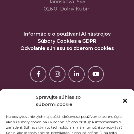
Janoškova 1545
026 01 Dolný Kubín
Informácie o používaní AI nástrojov
Súbory Cookies a GDPR
Odvolanie súhlasu so zberom cookies
Spravujte súhlas so
súbormi cookie
Na poskytovanie tých najlepších skúseností používame technológie,
ako sú súbory cookie na ukladanie a/alebo prístup k informáciám o
zariadení. Súhlas s týmito technológiami nám umožní spracovávať
údaje, ako je správanie pri prehliadaní alebo jedinečné ID na tejto