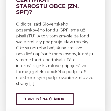
CERTIFIKÁT
STAROSTU OBCE (ZN.
SPF)?
O digitalizácii Slovenského
pozemkového fondu (SPF) sme už
písali (TU). A to v tom zmysle, že fond
svoje zmluvy podpisuje elektronicky.
Čiže sa netreba báť, ak na zmluve
nevidieť napísané meno osoby, ktorá ju
v mene fondu podpísala. Táto
informácia je k zmluve pripojená vo
forme jej elektronického podpisu. S
elektronickým podpisovaním zmlúv zo
strany […]
PREJSŤ NA ČLÁNOK