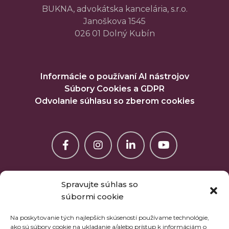
BUKNA, advokátska kancelária, s.r.o.
Janoškova 1545
026 01 Dolný Kubín
Informácie o používaní AI nástrojov
Súbory Cookies a GDPR
Odvolanie súhlasu so zberom cookies
Spravujte súhlas so
súbormi cookie
Na poskytovanie tých najlepších skúseností používame technológie,
ako sú súbory cookie na ukladanie a/alebo prístup k informáciám o