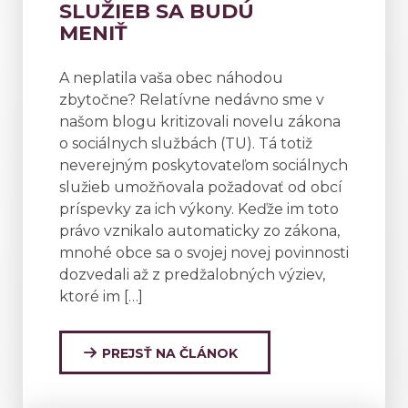
SLUŽIEB SA BUDÚ
MENIŤ
A neplatila vaša obec náhodou
zbytočne? Relatívne nedávno sme v
našom blogu kritizovali novelu zákona
o sociálnych službách (TU). Tá totiž
neverejným poskytovateľom sociálnych
služieb umožňovala požadovať od obcí
príspevky za ich výkony. Keďže im toto
právo vznikalo automaticky zo zákona,
mnohé obce sa o svojej novej povinnosti
dozvedali až z predžalobných výziev,
ktoré im […]
PREJSŤ NA ČLÁNOK