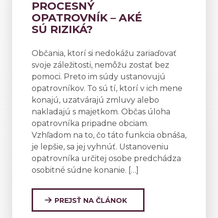
PROCESNÝ
OPATROVNÍK – AKÉ
SÚ RIZIKÁ?
Občania, ktorí si nedokážu zariaďovať
svoje záležitosti, nemôžu zostať bez
pomoci. Preto im súdy ustanovujú
opatrovníkov. To sú tí, ktorí v ich mene
konajú, uzatvárajú zmluvy alebo
nakladajú s majetkom. Občas úloha
opatrovníka pripadne obciam.
Vzhľadom na to, čo táto funkcia obnáša,
je lepšie, sa jej vyhnúť. Ustanoveniu
opatrovníka určitej osobe predchádza
osobitné súdne konanie. […]
PREJSŤ NA ČLÁNOK