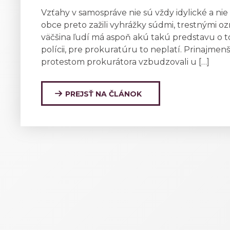
Vzťahy v samospráve nie sú vždy idylické a n
obce preto zažili vyhrážky súdmi, trestnými 
väčšina ľudí má aspoň akú takú predstavu o t
polícii, pre prokuratúru to neplatí. Prinajmen
protestom prokurátora vzbudzovali u […]
PREJSŤ NA ČLÁNOK