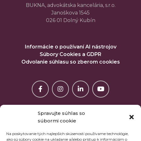
BUKNA, advokátska kancelária, s.r.o.
Janoškova 1545
026 01 Dolný Kubín
Informácie o používaní AI nástrojov
Súbory Cookies a GDPR
Odvolanie súhlasu so zberom cookies
Spravujte súhlas so
súbormi cookie
Na poskytovanie tých najlepších skúseností používame technológie,
ako sú súbory cookie na ukladanie a/alebo prístup k informáciám o