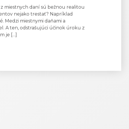
 miestnych daní sú bežnou realitou
entov nejako trestať? Napríklad
é. Medzi miestnymi daňami a
l. A ten, odstrašujúci účinok úroku z
m je […]