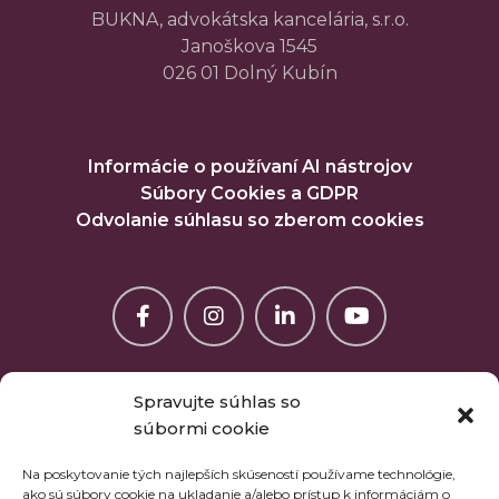
BUKNA, advokátska kancelária, s.r.o.
Janoškova 1545
026 01 Dolný Kubín
Informácie o používaní AI nástrojov
Súbory Cookies a GDPR
Odvolanie súhlasu so zberom cookies
Spravujte súhlas so
súbormi cookie
Na poskytovanie tých najlepších skúseností používame technológie,
ako sú súbory cookie na ukladanie a/alebo prístup k informáciám o