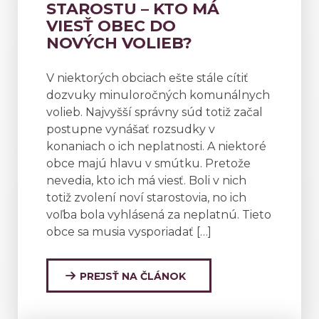
STAROSTU – KTO MÁ
VIESŤ OBEC DO
NOVÝCH VOLIEB?
V niektorých obciach ešte stále cítiť
dozvuky minuloročných komunálnych
volieb. Najvyšší správny súd totiž začal
postupne vynášať rozsudky v
konaniach o ich neplatnosti. A niektoré
obce majú hlavu v smútku. Pretože
nevedia, kto ich má viesť. Boli v nich
totiž zvolení noví starostovia, no ich
voľba bola vyhlásená za neplatnú. Tieto
obce sa musia vysporiadať […]
PREJSŤ NA ČLÁNOK