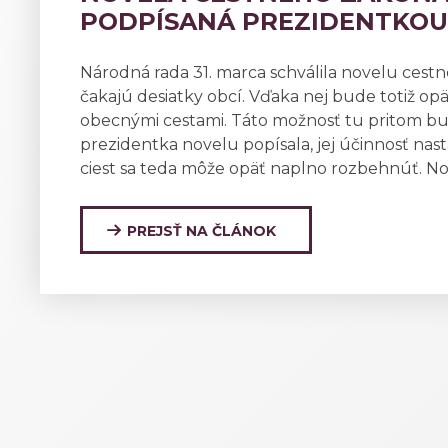
PODPÍSANÁ PREZIDENTKOU
Národná rada 31. marca schválila novelu cest
čakajú desiatky obcí. Vďaka nej bude totiž 
obecnými cestami. Táto možnosť tu pritom bu
prezidentka novelu popísala, jej účinnosť nast
ciest sa teda môže opäť naplno rozbehnúť. N
PREJSŤ NA ČLÁNOK