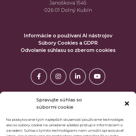
Janoškova 1545
026 01 Dolný Kubín
Informácie o používaní AI nástrojov
Súbory Cookies a GDPR
Odvolanie súhlasu so zberom cookies
Spravujte súhlas so
súbormi cookie
Na poskytovanie tých najlepších skúseností používame technológie,
ako sú súbory cookie na ukladanie a/alebo prístup k informáciám o
zariadení. Súhlas s týmito technológiami nám umožní spracovávať
údaje, ako je správanie pri prehliadaní alebo jedinečné ID na tejto