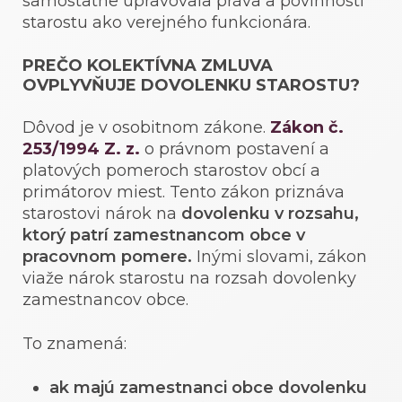
samostatne upravovala práva a povinnosti
starostu ako verejného funkcionára.
PREČO KOLEKTÍVNA ZMLUVA
OVPLYVŇUJE DOVOLENKU STAROSTU?
Dôvod je v osobitnom zákone.
Zákon č.
253/1994 Z. z.
o právnom postavení a
platových pomeroch starostov obcí a
primátorov miest. Tento zákon priznáva
starostovi nárok na
dovolenku v rozsahu,
ktorý patrí zamestnancom obce v
pracovnom pomere.
Inými slovami, zákon
viaže nárok starostu na rozsah dovolenky
zamestnancov obce.
To znamená:
ak majú zamestnanci obce dovolenku