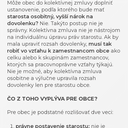
Môže obec do kolektívnej zmluvy doplniť
ustanovenie, podľa ktorého bude mať
starosta osobitný, vyšší nárok na
dovolenku?
Nie. Takýto postup nie je
správny. Kolektívna zmluva nie je nástrojom
na individuálnu úpravu práv starostu. Ak by
mala upraviť rozsah dovolenky,
musí tak
robiť vo vzťahu k zamestnancom obce
ako
celku alebo k skupinám zamestnancov,
ktorých sa pracovnoprávne vzťahy týkajú.
Nie je možné, aby kolektívna zmluva
osobitne a výlučne upravila rozsah
dovolenky len pre starostu obce.
ČO Z TOHO VYPLÝVA PRE OBCE?
Pre obec je podstatné rozlišovať dve veci:
právne postavenie starostu:
nie je