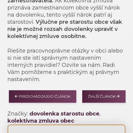
zamestnávateľa.
Ak kolektívna zmluva
priznáva zamestnancom obce vyšší nárok
na dovolenku, tento vyšší nárok patrí aj
starostovi.
Výlučne pre starostu obce však
nie je možné rozsah dovolenky upraviť v
kolektívnej zmluve osobitne.
Riešite pracovnoprávne otázky v obci alebo
si nie ste istí správnym nastavením
interných pravidiel? Ozvite sa nám. Radi
Vám pomôžeme s praktickým aj právnym
nastavením.
PREDCHÁDZAJÚCI ČLÁNOK
ĎALŠÍ ČLÁNOK
Značky:
dovolenka starostu obce
,
kolektívna zmluva obec