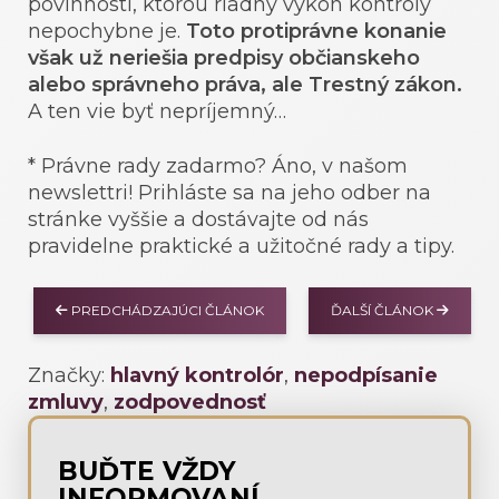
povinnosti, ktorou riadny výkon kontroly
nepochybne je.
Toto protiprávne konanie
však už neriešia predpisy občianskeho
alebo správneho práva, ale Trestný zákon.
A ten vie byť nepríjemný…
* Právne rady zadarmo? Áno, v našom
newslettri! Prihláste sa na jeho odber na
stránke vyššie a dostávajte od nás
pravidelne praktické a užitočné rady a tipy.
PREDCHÁDZAJÚCI ČLÁNOK
ĎALŠÍ ČLÁNOK
Značky:
hlavný kontrolór
,
nepodpísanie
zmluvy
,
zodpovednosť
BUĎTE VŽDY
INFORMOVANÍ