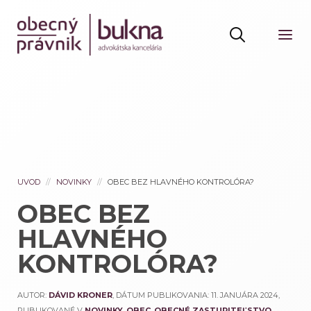
UVOD
NOVINKY
OBEC BEZ HLAVNÉHO KONTROLÓRA?
OBEC BEZ
HLAVNÉHO
KONTROLÓRA?
AUTOR:
DÁVID KRONER
, DÁTUM PUBLIKOVANIA:
11. JANUÁRA 2024
,
PUBLIKOVANÉ V
NOVINKY
,
OBEC
,
OBECNÉ ZASTUPITEĽSTVO