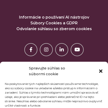
Informácie o používaní AI nástrojov
Súbory Cookies a GDPR
Odvolanie súhlasu so zberom cookies
Spravujte súhlas so
súbormi cookie
Na poskytovanie tých najlepších skúseností používame technológie,
ako sú súbory cookie na ukladanie a/alebo prístup k informáciám o
zariadení. Súhlas s týmito technológiami nám umožní spracovávať
údaje, ako je správanie pri prehliadaní alebo jedinečné ID na tejto
stránke. Nesúhlas alebo odvolanie súhlasu môže nepriaznivo ovplyvniť
určité vlastnosti a funkcie.