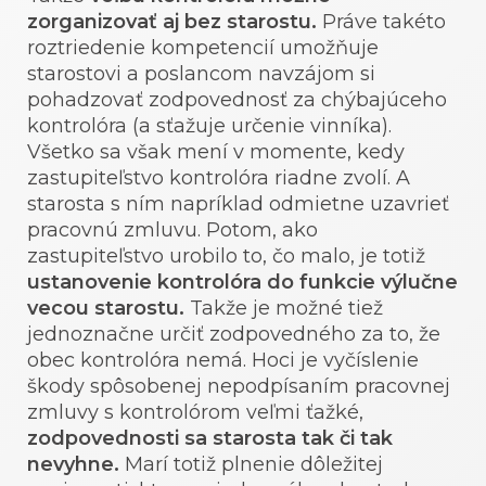
zorganizovať aj bez starostu.
Práve takéto
roztriedenie kompetencií umožňuje
starostovi a poslancom navzájom si
pohadzovať zodpovednosť za chýbajúceho
kontrolóra (a sťažuje určenie vinníka).
Všetko sa však mení v momente, kedy
zastupiteľstvo kontrolóra riadne zvolí. A
starosta s ním napríklad odmietne uzavrieť
pracovnú zmluvu. Potom, ako
zastupiteľstvo urobilo to, čo malo, je totiž
ustanovenie kontrolóra do funkcie výlučne
vecou starostu.
Takže je možné tiež
jednoznačne určiť zodpovedného za to, že
obec kontrolóra nemá. Hoci je vyčíslenie
škody spôsobenej nepodpísaním pracovnej
zmluvy s kontrolórom veľmi ťažké,
zodpovednosti sa starosta tak či tak
nevyhne.
Marí totiž plnenie dôležitej