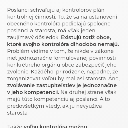
Poslanci schvaľujú aj kontrolórov plán
kontrolnej činnosti. To, že sa na ustanovení
obecného kontrolóra podieľajú spoločne
poslanci a starosta, má však jeden
zaujímavý dôsledok.
Existujú totiž obce,
ktoré svojho kontrolóra dlhodobo nemajú.
Problém vidíme v tom, že nikde v zákone
niet jednoznačne formulovanej povinnosti
konkrétneho orgánu obce zabezpečiť jeho
zvolenie. Každého, prirodzene, napadne, že
zorganizovať voľbu by mal asi starosta. Áno,
zvolávanie zastupiteľstiev je jednoznačne
v jeho kompetencii.
Na druhej strane však
majú túto kompetenciu aj poslanci. A to
predovšetkým vtedy, ak ju nevyužíva
starosta.
Takže
voľbu kontrolóra možno