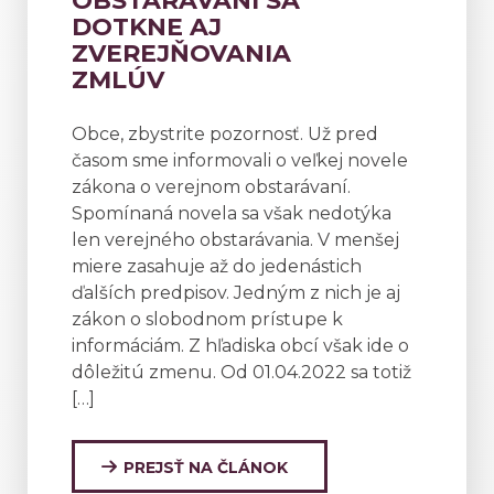
OBSTARÁVANÍ SA
DOTKNE AJ
ZVEREJŇOVANIA
ZMLÚV
Obce, zbystrite pozornosť. Už pred
časom sme informovali o veľkej novele
zákona o verejnom obstarávaní.
Spomínaná novela sa však nedotýka
len verejného obstarávania. V menšej
miere zasahuje až do jedenástich
ďalších predpisov. Jedným z nich je aj
zákon o slobodnom prístupe k
informáciám. Z hľadiska obcí však ide o
dôležitú zmenu. Od 01.04.2022 sa totiž
[…]
PREJSŤ NA ČLÁNOK