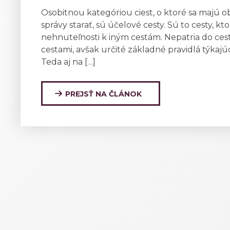
Osobitnou kategóriou ciest, o ktoré sa majú 
správy starať, sú účelové cesty. Sú to cesty, kt
nehnuteľnosti k iným cestám. Nepatria do cestn
cestami, avšak určité základné pravidlá týkajúce
Teda aj na […]
PREJSŤ NA ČLÁNOK