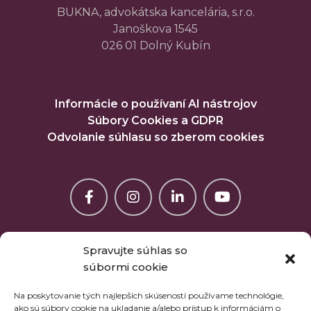
BUKNA, advokátska kancelária, s.r.o.
Janoškova 1545
026 01 Dolný Kubín
Informácie o používaní AI nástrojov
Súbory Cookies a GDPR
Odvolanie súhlasu so zberom cookies
Spravujte súhlas so
súbormi cookie
Na poskytovanie tých najlepších skúseností používame technológie,
ako sú súbory cookie na ukladanie a/alebo prístup k informáciám o