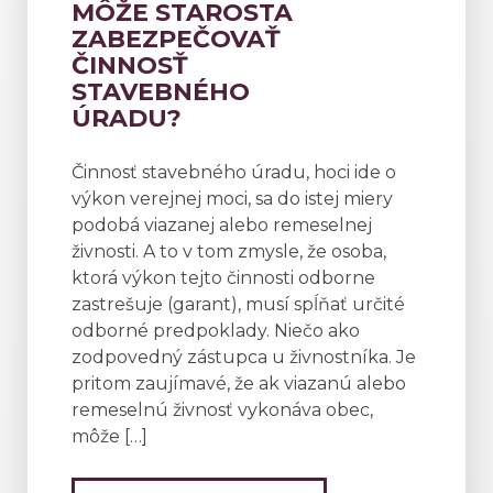
MÔŽE STAROSTA
ZABEZPEČOVAŤ
ČINNOSŤ
STAVEBNÉHO
ÚRADU?
Činnosť stavebného úradu, hoci ide o
výkon verejnej moci, sa do istej miery
podobá viazanej alebo remeselnej
živnosti. A to v tom zmysle, že osoba,
ktorá výkon tejto činnosti odborne
zastrešuje (garant), musí spĺňať určité
odborné predpoklady. Niečo ako
zodpovedný zástupca u živnostníka. Je
pritom zaujímavé, že ak viazanú alebo
remeselnú živnosť vykonáva obec,
môže […]