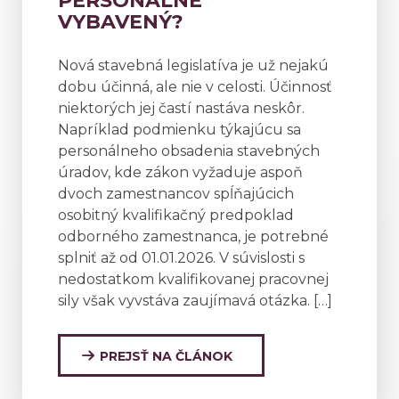
PERSONÁLNE
VYBAVENÝ?
Nová stavebná legislatíva je už nejakú
dobu účinná, ale nie v celosti. Účinnosť
niektorých jej častí nastáva neskôr.
Napríklad podmienku týkajúcu sa
personálneho obsadenia stavebných
úradov, kde zákon vyžaduje aspoň
dvoch zamestnancov spĺňajúcich
osobitný kvalifikačný predpoklad
odborného zamestnanca, je potrebné
splniť až od 01.01.2026. V súvislosti s
nedostatkom kvalifikovanej pracovnej
sily však vyvstáva zaujímavá otázka. […]
PREJSŤ NA ČLÁNOK