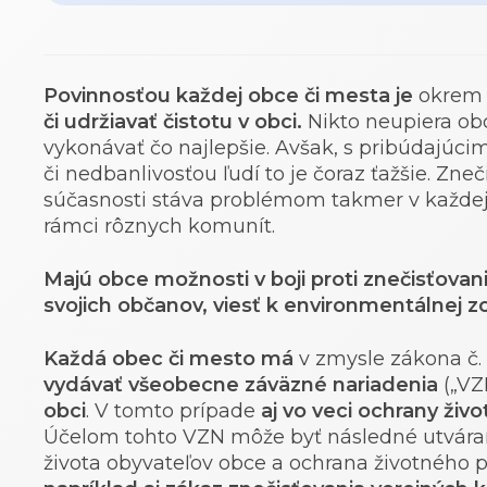
Povinnosťou každej obce či mesta je
okrem
či udržiavať čistotu v obci.
Nikto neupiera ob
vykonávať čo najlepšie. Avšak, s pribúdajúci
či nedbanlivosťou ľudí to je čoraz ťažšie. Zn
súčasnosti stáva problémom takmer v každej
rámci rôznych komunít.
Majú obce možnosti v boji proti znečisťova
svojich občanov, viesť k environmentálnej 
Každá obec či mesto má
v zmysle zákona č.
vydávať všeobecne záväzné nariadenia
(„VZ
obci
. V tomto prípade
aj vo veci ochrany živ
Účelom tohto VZN môže byť následné utvára
života obyvateľov obce a ochrana životného p