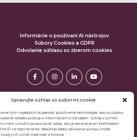
Informácie o používaní AI nástrojov
Súbory Cookies a GDPR
Odvolanie súhlasu so zberom cookies
Spravujte súhlas so súbormi cookie
anie tých najlepších skúseností používame technológie, ako sú súbory
kladanie a/alebo prístup k informáciám o zariadení. Súhlas s týmito
mi nám umožní spracovávať údaje, ako je správanie pri prehliadaní
ečné ID na tejto stránke. Nesúhlas alebo odvolanie súhlasu môže
ovplyvniť určité vlastnosti a funkcie.