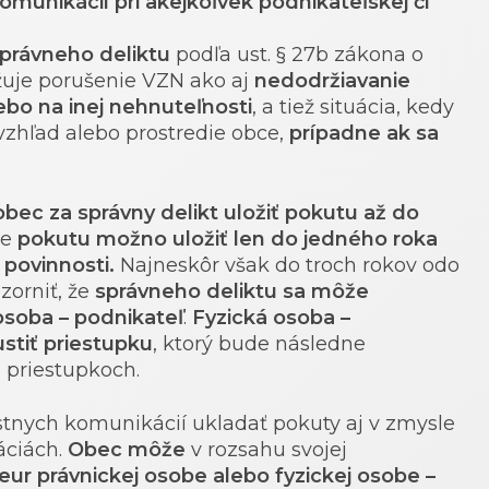
omunikácií pri akejkoľvek podnikateľskej či
 správneho deliktu
podľa ust. § 27b zákona o
žuje porušenie VZN ako aj
nedodržiavanie
bo na inej nehnuteľnosti
, a tiež situácia, kedy
vzhľad alebo prostredie obce,
prípadne ak sa
bec za správny delikt uložiť pokutu až do
že
pokutu možno uložiť len do jedného roka
povinnosti.
Najneskôr však do troch rokov odo
zorniť, že
správneho deliktu sa môže
osoba – podnikateľ
.
Fyzická osoba –
tiť priestupku
, ktorý bude následne
 priestupkoch.
tnych komunikácií ukladať pokuty aj v zmysle
áciách.
Obec môže
v rozsahu svojej
 eur právnickej osobe alebo fyzickej osobe –