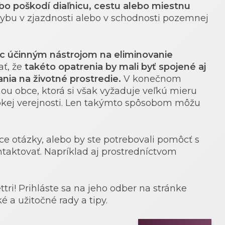
lebo poškodí diaľnicu, cestu alebo miestnu
hybu v zjazdnosti alebo v schodnosti pozemnej
c účinným nástrojom na eliminovanie
ť, že
takéto opatrenia by mali byť spojené aj
nia na životné prostredie.
V konečnom
ohou obce, ktorá si však vyžaduje veľkú mieru
irokej verejnosti. Len takýmto spôsobom môžu
ce otázky, alebo by ste potrebovali pomôcť s
taktovať. Napríklad aj prostredníctvom
ri! Prihláste sa na jeho odber na stránke
é a užitočné rady a tipy.