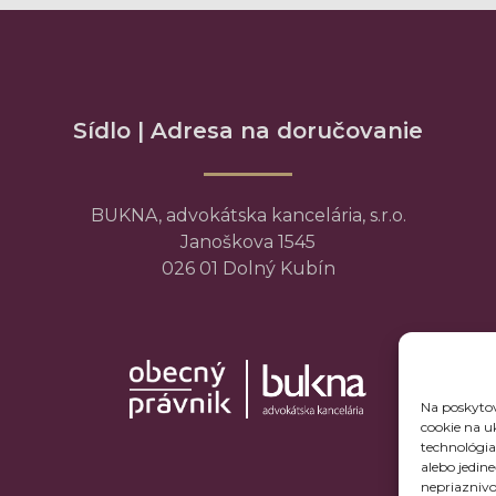
Sídlo | Adresa na doručovanie
BUKNA, advokátska kancelária, s.r.o.
Janoškova 1545
026 01 Dolný Kubín
Na poskytov
cookie na u
technológia
alebo jedin
nepriaznivo 