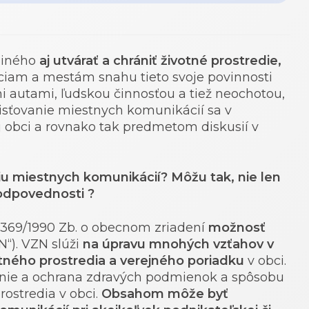
 iného
aj utvárať a chrániť životné prostredie,
ciam a mestám snahu tieto svoje povinnosti
mi autami, ľudskou činnosťou a tiež neochotou,
ečisťovanie miestnych komunikácií sa v
 obci a rovnako tak predmetom diskusií v
niu miestnych komunikácií?
Môžu tak, nie len
zodpovednosti ?
 369/1990 Zb. o obecnom zriadení
možnosť
N“). VZN slúži
na úpravu mnohých vzťahov v
otného prostredia a verejného poriadku
v obci.
nie a ochrana zdravých podmienok a spôsobu
rostredia v obci.
Obsahom môže byť