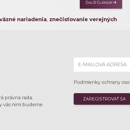
ĎALŠÍ ČLÁNOK
väzné nariadenia
,
znečisťovanie verejných
Podmienky ochrany oso
rá právna rada.
my vás nimi budeme