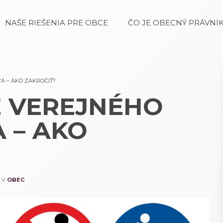
NAŠE RIEŠENIA PRE OBCE
ČO JE OBECNÝ PRÁVNIK
A – AKO ZAKROČIŤ?
E VEREJNÉHO
 – AKO
É V
OBEC