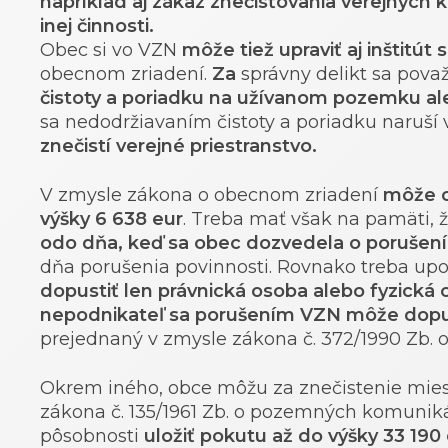
napríklad aj zákaz znečisťovania verejných k
inej činnosti.
Obec si vo VZN
môže tiež upraviť aj inštitút
obecnom zriadení.
Za
správny delikt sa pova
čistoty a poriadku na užívanom pozemku ale
sa nedodržiavaním čistoty a poriadku naruší 
znečistí verejné priestranstvo.
V zmysle zákona o obecnom zriadení
môže o
výšky 6 638 eur
. Treba mať však na pamäti, 
odo dňa, keď sa obec dozvedela o porušení 
dňa porušenia povinnosti. Rovnako treba upo
dopustiť len právnická osoba alebo fyzická 
nepodnikateľ sa porušením VZN môže dopus
prejednaný v zmysle zákona č. 372/1990 Zb. o
Okrem iného, obce môžu za znečistenie mies
zákona č. 135/1961 Zb. o pozemných komunik
pôsobnosti
uložiť pokutu až do výšky 33 190