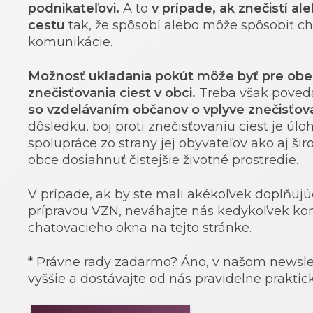
podnikateľovi.
A to
v prípade, ak znečistí a
cestu
tak, že spôsobí alebo môže spôsobiť c
komunikácie.
Možnosť ukladania pokút môže byť pre obe
znečisťovania ciest v obci.
Treba však poveda
so vzdelávaním občanov o vplyve znečisťova
dôsledku, boj proti znečisťovaniu ciest je úl
spolupráce zo strany jej obyvateľov ako aj š
obce dosiahnuť čistejšie životné prostredie.
V prípade, ak by ste mali akékoľvek doplňujú
prípravou VZN, neváhajte nás kedykoľvek kon
chatovacieho okna na tejto stránke.
* Právne rady zadarmo? Áno, v našom newslett
vyššie a dostávajte od nás pravidelne praktick