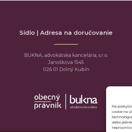
Sídlo | Adresa na doručovanie
BUKNA, advokátska kancelária, s.r.o.
Janoškova 1545
026 01 Dolný Kubín
Na poskytov
cookie na u
technológia
alebo jedin
nepriaznivo 