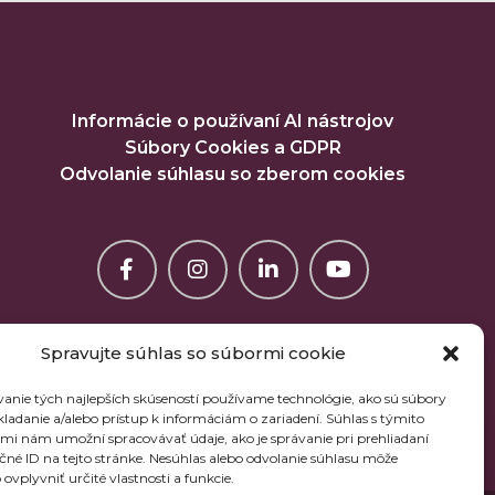
Informácie o používaní AI nástrojov
Súbory Cookies a GDPR
Odvolanie súhlasu so zberom cookies
Spravujte súhlas so súbormi cookie
anie tých najlepších skúseností používame technológie, ako sú súbory
kladanie a/alebo prístup k informáciám o zariadení. Súhlas s týmito
mi nám umožní spracovávať údaje, ako je správanie pri prehliadaní
ečné ID na tejto stránke. Nesúhlas alebo odvolanie súhlasu môže
ovplyvniť určité vlastnosti a funkcie.