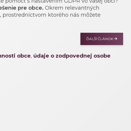
e pomôcť s nastavením GDPR vo vašej obci?
ešenie pre obce.
Okrem relevantných
r, prostredníctvom ktorého nás môžete
ĎALŠÍ ČLÁNOK
nnosti obce
,
údaje o zodpovednej osobe