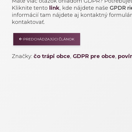
Máte viac otázok ohľadom GDPR? Potrebujet
Kliknite tento
link
, kde nájdete naše
GPDR ri
informácií tam nájdete aj kontaktný formulá
kontaktovať.
PREDCHÁDZAJÚCI ČLÁNOK
Značky:
čo trápi obce
,
GDPR pre obce
,
povi