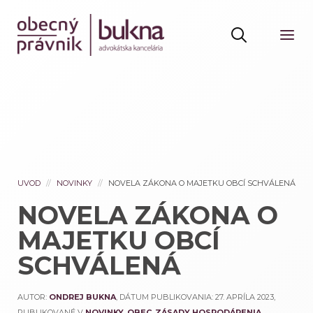
UVOD
NOVINKY
NOVELA ZÁKONA O MAJETKU OBCÍ SCHVÁLENÁ
NOVELA ZÁKONA O
MAJETKU OBCÍ
SCHVÁLENÁ
AUTOR:
ONDREJ BUKNA
, DÁTUM PUBLIKOVANIA:
27. APRÍLA 2023
,
PUBLIKOVANÉ V
NOVINKY
,
OBEC
,
ZÁSADY HOSPODÁRENIA