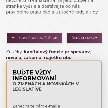
newslettri! Prihláste sa na jeho odber na
stránke vyššie a dostávajte od nás
pravidelne praktické a užitočné rady a tipy.
PREDCHÁDZAJÚCI ČLÁNOK
ĎALŠÍ ČLÁNOK
Značky:
kapitálový fond z príspevkov
,
novela
,
zákon o majetku obcí
BUĎTE VŽDY
INFORMOVANÍ
O ZMENÁCH A NOVINKÁCH V
LEGISLATÍVE
Zanechajte nám e-mail a