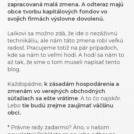
zapracovaná malá zmena. A odteraz majú
obce tvorbu kapitálových fondov vo
svojich firmách výslovne dovolenú.
Laikovi sa možno zdá, že ide o nezáživnú
technikáliu, ale nám táto zmena robí veľkú
radosť. Pracujeme totiž na pár prípadoch,
kde sa nám to veľmi hodí. A hodí sa nám to
až tak, že sme o tom museli napísať tento
blog.
Každopádne,
k zásadám hospodárenia a
zmenám vo verejných obchodných
súťažiach sa ešte vrátime
. A to čo najskôr.
Lebo
tie budú zrejme zaujímať väčšinu
obcí.
* Právne rady zadarmo? Áno, v našom