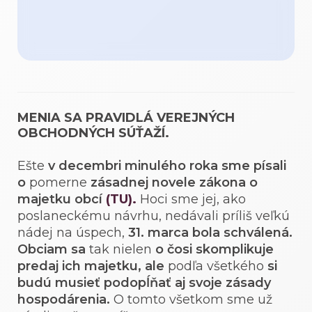
MENIA SA PRAVIDLÁ VEREJNÝCH
OBCHODNÝCH SÚŤAŽÍ.
Ešte
v decembri minulého roka
sme písali
o
pomerne
zásadnej novele zákona o
majetku obcí
(TU).
Hoci sme jej, ako
poslaneckému návrhu, nedávali príliš veľkú
nádej na úspech,
31. marca bola schválená.
Obciam sa
tak nielen
o čosi skomplikuje
predaj ich majetku, ale
podľa všetkého
si
budú musieť podopĺňať aj svoje zásady
hospodárenia.
O tomto všetkom sme už