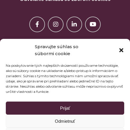
Spravujte súhlas so
súbormi cookie
Na poskytovanie tých najlepších skúseností používame technológie,
ako sú súbory cookie na ukladanie a/alebo prístup k informáciám o
zariadení. Súhlas s týmito technológiami nám umožní spracovávať
údaje, ako je správanie pri prehliadaní alebo jedinečné ID na tejto
stránke. Nesúhlas alebo odvolanie súhlasu môže nepriaznivo ovplyvniť
určité vlastnosti a funkcie.
PRÁVNE SLUŽBY PRE OBCE A MESTÁ
BLOG
Prijať
NAŠE SLUŽBY
ČO JE OBECNÝ PRÁVNIK?
Odmietnuť
KONTAKTY