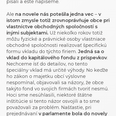
písali a ešte napíšeme.
Ale
na novele nás potešila jedna vec
–
v
istom zmysle totiž zrovnoprávňuje obce pri
vlastníctve obchodných spoločností s
inými subjektami.
Už niekoľko rokov totiž
môžu fyzické a právnické osoby vlastniace
obchodné spoločnosti realizovať špecifickú
formu vkladu do týchto firiem.
Jedná sa o
vklad do kapitálového fondu z príspevkov
.
Nechceme ísť do detailov, no tento
špeciálny vklad má určité výhody. No keďže
ho zákon o majetku obcí výslovne
nespomínal, objavovali sa názory, že obce
takýto fond vo svojich firmách tvoriť nesmú.
Hoci sme nesúhlasili, niektoré štátne
inštitúcie si tento názor osvojili a to sme
považovali za problém. Našťastie, pri
prejednávaní
v parlamente bola do novely