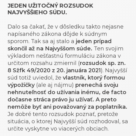
JEDEN UŽITOČNÝ ROZSUDOK
NAJVYŠŠIEHO SÚDU.
Dalo sa čakať, že v dôsledku takto nejasne
napísaného zákona dôjde k súdnym
sporom. Tak sa aj stalo a
jeden prípad
skončil až na Najvyššom súde.
Ten svojim
výkladom nešťastnú formuláciu zákona v
určitom rozsahu zmiernil (
rozsudok sp. zn.
8 Sžfk 49/2020 z 20. januára 2021
). Najvyšší
súd totiž uviedol, že
vlastník, ktorý formou
výpožičky
(ale aj nájmu)
prenechá svoju
nehnuteľnosť do užívania inému, de facto
dočasne stráca právo ju užívať.
A preto
nemôže byť ani považovaný za poplatníka.
Je dobré tento rozsudok poznať, pretože
situácia, o ktorej Najvyšší súd rozhodoval, sa
určite vyskytne vo viacerých obciach.