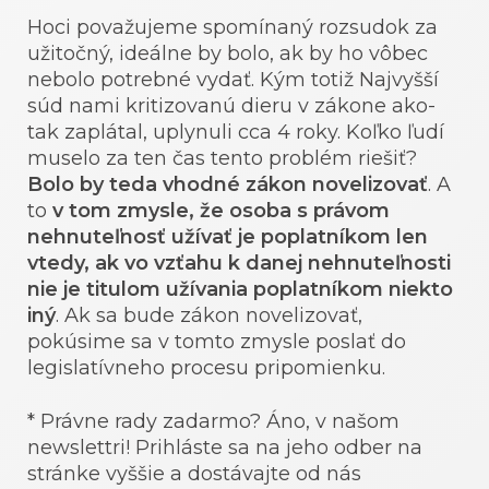
Hoci považujeme spomínaný rozsudok za
užitočný, ideálne by bolo, ak by ho vôbec
nebolo potrebné vydať. Kým totiž Najvyšší
súd nami kritizovanú dieru v zákone ako-
tak zaplátal, uplynuli cca 4 roky. Koľko ľudí
muselo za ten čas tento problém riešiť?
Bolo by teda vhodné zákon novelizovať
. A
to
v tom zmysle, že osoba s právom
nehnuteľnosť užívať je poplatníkom len
vtedy, ak vo vzťahu k danej nehnuteľnosti
nie je titulom užívania poplatníkom niekto
iný
. Ak sa bude zákon novelizovať,
pokúsime sa v tomto zmysle poslať do
legislatívneho procesu pripomienku.
* Právne rady zadarmo? Áno, v našom
newslettri! Prihláste sa na jeho odber na
stránke vyššie a dostávajte od nás