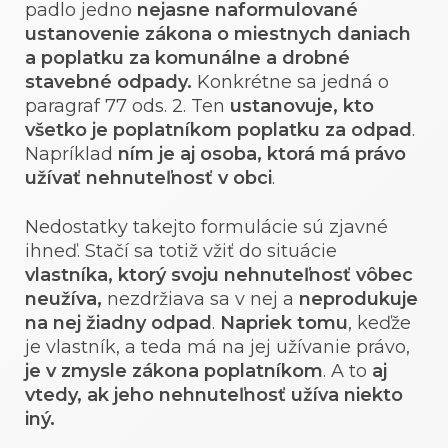
padlo jedno
nejasne naformulované
ustanovenie zákona o miestnych daniach
a poplatku za komunálne a drobné
stavebné odpady.
Konkrétne sa jedná o
paragraf 77 ods. 2. Ten
ustanovuje, kto
všetko je poplatníkom poplatku za odpad
.
Napríklad
ním je aj osoba, ktorá má právo
užívať nehnuteľnosť v obci
.
Nedostatky takejto formulácie sú zjavné
ihneď. Stačí sa totiž vžiť do situácie
vlastníka, ktorý svoju nehnuteľnosť vôbec
neužíva,
nezdržiava sa v nej a
neprodukuje
na nej žiadny odpad
.
Napriek tomu
, keďže
je vlastník, a teda má na jej užívanie právo,
je v zmysle zákona poplatníkom
. A to
aj
vtedy, ak jeho nehnuteľnosť užíva niekto
iný.