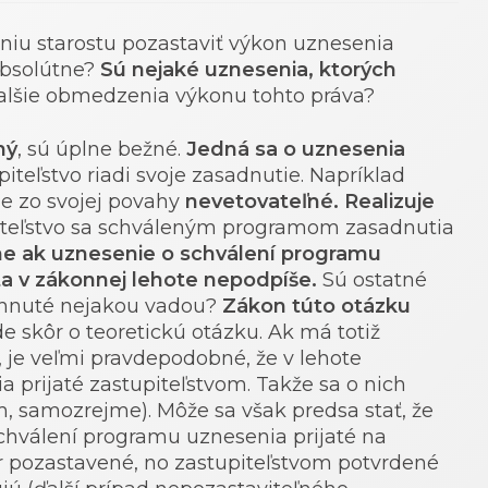
niu starostu pozastaviť výkon uznesenia
absolútne?
Sú nejaké uznesenia, ktorých
alšie obmedzenia výkonu tohto práva?
ný
, sú úplne bežné.
Jedná sa o uznesenia
iteľstvo riadi svoje zasadnutie. Napríklad
e zo svojej povahy
nevetovateľné. Realizuje
piteľstvo sa schváleným programom zasadnutia
ne ak uznesenie o schválení programu
a v zákonnej lehote nepodpíše.
Sú ostatné
tihnuté nejakou vadou?
Zákon túto otázku
 skôr o teoretickú otázku. Ak má totiž
je veľmi pravdepodobné, že v lehote
a prijaté zastupiteľstvom. Takže sa o nich
, samozrejme). Môže sa však predsa stať, že
chválení programu uznesenia prijaté na
ôr pozastavené, no zastupiteľstvom potvrdené