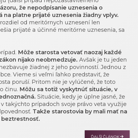
jú (ďalší prípad nepozastaviteľného
ázoru, že nepodpísanie uznesenia o
na platne prijaté uznesenia žiadny vplyv.
rozdiel od meritórnych uznesení len
ešia prijaté a účinné meritórne uznesenia, sa
prípad.
Môže starosta vetovať naozaj každé
 zákon nijako neobmedzuje.
Avšak je tu jeden
 nezbavuje žiadnej z jeho povinností. Jednou z
bce. Vieme si veľmi ľahko predstaviť, že
ta poruší. Pritom nie je vylúčené, že toto
o činu.
Môžu sa totiž vyskytnúť situácie, v
 jednoznačná.
Situácie, kedy je úplne jasné, že
 v takýchto prípadoch svoje právo veta využije
odpovednosť.
Takže starostovia by mali mať na
 beztrestnosť.
ĎALŠÍ ČLÁNOK