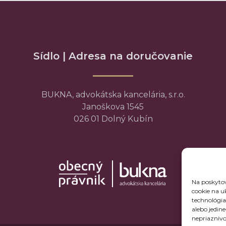
Sídlo | Adresa na doručovanie
BUKNA, advokátska kancelária, s.r.o.
Janoškova 1545
026 01 Dolný Kubín
Na poskytov
cookie na u
technológia
alebo jedin
nepriaznivo 