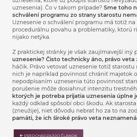
uznesenia, ktoré už podpis starostu nevyžadu
uznesenia). Čo v takom prípade?
Sme toho n
schválení programu zo strany starostu nemá 
Uznesenie o schválení programu má totiž na 
procedurálnu povahu a problematiky, ktorú ri
nijako netýka.
Z praktickej stránky je však zaujímavejší iný 
uznesenie? Čisto technicky áno, právo veta
háčik. Právo vetovať uznesenie totiž starostu
nich je napríklad povinnosť chrániť majetok o
nepodpísaním uznesenia túto povinnosť staros
porušenie môže dosiahnuť intenzitu trestnéh
ktorých je potreba prijatia uznesenia úplne
každý odklad spôsobí obci škodu. Ak starosta
(zneužije), niet dôvodu nebrať ho za to na z
pamäti, že ich široké právo veta neznamená
PREDCHÁDZAJÚCI ČLÁNOK