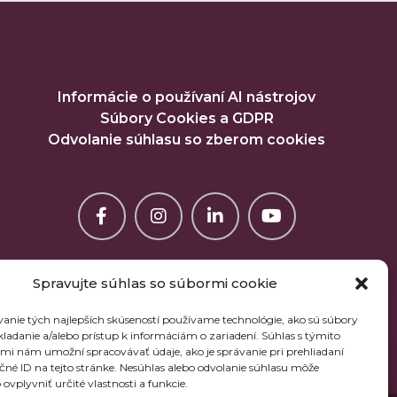
Informácie o používaní AI nástrojov
Súbory Cookies a GDPR
Odvolanie súhlasu so zberom cookies
Spravujte súhlas so súbormi cookie
anie tých najlepších skúseností používame technológie, ako sú súbory
kladanie a/alebo prístup k informáciám o zariadení. Súhlas s týmito
mi nám umožní spracovávať údaje, ako je správanie pri prehliadaní
ečné ID na tejto stránke. Nesúhlas alebo odvolanie súhlasu môže
ovplyvniť určité vlastnosti a funkcie.