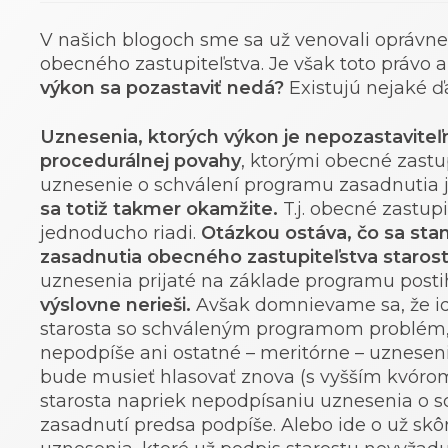
V našich blogoch sme sa už venovali oprávne
obecného zastupiteľstva. Je však toto právo 
výkon sa pozastaviť nedá?
Existujú nejaké ď
Uznesenia, ktorých výkon je nepozastaviteľ
procedurálnej povahy
, ktorými obecné zastup
uznesenie o schválení programu zasadnutia j
sa totiž takmer okamžite.
T.j. obecné zastu
jednoducho riadi.
Otázkou ostáva, čo sa sta
zasadnutia obecného zastupiteľstva starost
uznesenia prijaté na základe programu pos
výslovne nerieši.
Avšak domnievame sa, že ide
starosta so schváleným programom problém, 
nepodpíše ani ostatné – meritórne – uzneseni
bude musieť hlasovať znova (s vyšším kvórom
starosta napriek nepodpísaniu uznesenia o s
zasadnutí predsa podpíše. Alebo ide o už sk