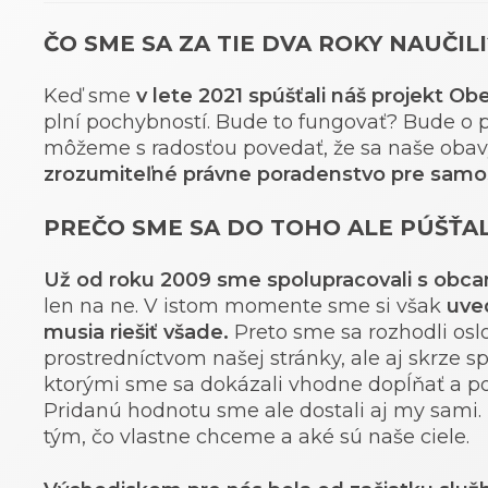
ČO SME SA ZA TIE DVA ROKY NAUČILI
Keď sme
v lete 2021 spúšťali náš projekt Ob
plní pochybností. Bude to fungovať? Bude o 
môžeme s radosťou povedať, že sa naše obavy
zrozumiteľné právne poradenstvo pre samo
PREČO SME SA DO TOHO ALE PÚŠŤAL
Už od roku 2009 sme spolupracovali s obca
len na ne. V istom momente sme si však
uved
musia riešiť všade.
Preto sme sa rozhodli oslo
prostredníctvom našej stránky, ale aj skrze s
ktorými sme sa dokázali vhodne dopĺňať a p
Pridanú hodnotu sme ale dostali aj my sami. N
tým, čo vlastne chceme a aké sú naše ciele.