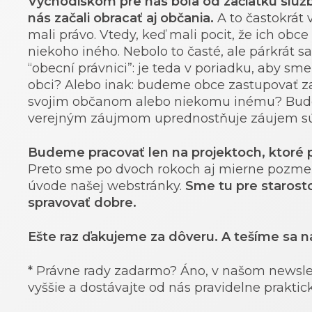
Východiskom pre nás bola od začiatku slu
nás začali obracať aj občania.
A to častokrát 
mali právo. Vtedy, keď mali pocit, že ich ob
niekoho iného. Nebolo to časté, ale párkrát sa
“obecní právnici”: je teda v poriadku, aby sme
obci? Alebo inak: budeme obce zastupovať za 
svojim občanom alebo niekomu inému? Bude
verejným záujmom uprednostňuje záujem súk
Budeme pracovať len na projektoch, ktoré 
Preto sme po dvoch rokoch aj mierne pozmeni
úvode našej webstránky.
Sme tu pre starosto
spravovať dobre.
Ešte raz ďakujeme za dôveru. A tešíme sa na
* Právne rady zadarmo? Áno, v našom newslett
vyššie a dostávajte od nás pravidelne praktick