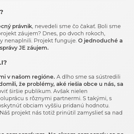
?
ecný právnik
, nevedeli sme čo čakať. Boli sme
projekt záujem? Dnes, po dvoch rokoch,
 nenaplnili. Projekt funguje.
O jednoduché a
správy JE záujem.
I?
mi v našom regióne.
A dlho sme sa sústredili
omili, že problémy, aké riešia obce u nás, sa
viť širšie publikum. Avšak nielen
poluprácu s rôznymi partnermi. S takými, s
oskytnúť obciam vyššiu pridanú hodnotu.
áš projekt nás totiž prinútil zamyslieť sa nad