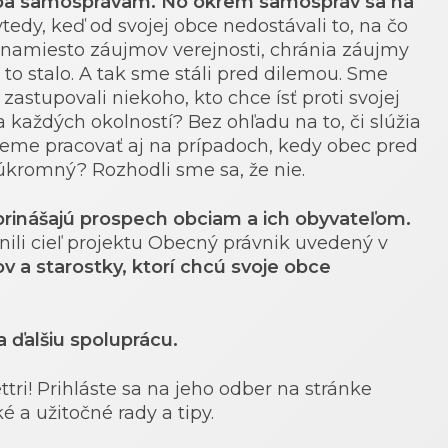
žba samosprávam.
No okrem samospráv sa na
vtedy, keď od svojej obce nedostávali to, na čo
ce namiesto záujmov verejnosti, chránia záujmy
 to stalo. A tak sme stáli pred dilemou. Sme
 zastupovali niekoho, kto chce ísť proti svojej
každých okolností? Bez ohľadu na to, či slúžia
me pracovať aj na prípadoch, kedy obec pred
romný? Rozhodli sme sa, že nie.
prinášajú prospech obciam a ich obyvateľom.
li cieľ projektu Obecný právnik uvedený v
v a starostky, ktorí chcú svoje obce
 ďalšiu spoluprácu.
ri! Prihláste sa na jeho odber na stránke
é a užitočné rady a tipy.