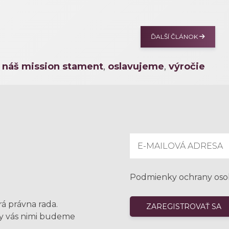
ĎALŠÍ ČLÁNOK
,
náš mission stament
,
oslavujeme
,
výročie
Podmienky ochrany oso
rá právna rada.
my vás nimi budeme