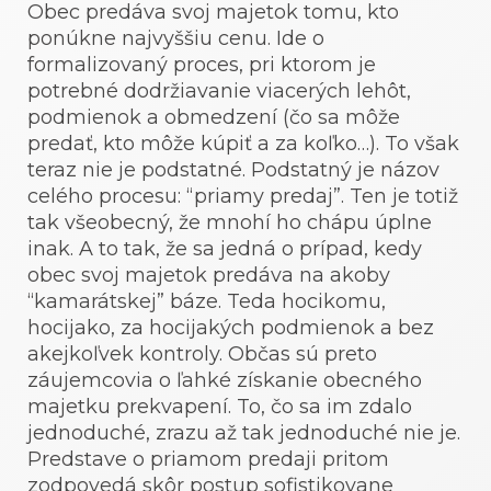
Obec predáva svoj majetok tomu, kto
ponúkne najvyššiu cenu. Ide o
formalizovaný proces, pri ktorom je
potrebné dodržiavanie viacerých lehôt,
podmienok a obmedzení (čo sa môže
predať, kto môže kúpiť a za koľko…). To však
teraz nie je podstatné. Podstatný je názov
celého procesu: “priamy predaj”. Ten je totiž
tak všeobecný, že mnohí ho chápu úplne
inak. A to tak, že sa jedná o prípad, kedy
obec svoj majetok predáva na akoby
“kamarátskej” báze. Teda hocikomu,
hocijako, za hocijakých podmienok a bez
akejkoľvek kontroly. Občas sú preto
záujemcovia o ľahké získanie obecného
majetku prekvapení. To, čo sa im zdalo
jednoduché, zrazu až tak jednoduché nie je.
Predstave o priamom predaji pritom
zodpovedá skôr postup sofistikovane