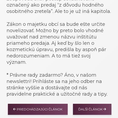
označený ako predaj “z dôvodu hodného
osobitného zreteľa”. Ale to je už iná kapitola.
Zákon o majetku obcí sa bude ešte určite
novelizovať. Možno by preto bolo vhodné
uvažovať nad zmenou názvu inštitútu
priameho predaja. Aj keď by šlo len o
kozmetickú úpravu, predišla by aspoň pár
nedorozumeniam. A to má tiež svoj
význam.
* Právne rady zadarmo? Áno, v našom
newslettri! Prihláste sa na jeho odber na
stránke vyššie a dostávajte od nás
pravidelne praktické a užitočné rady a tipy.
PREDCHÁDZAJÚCI ČLÁNOK
ĎALŠÍ ČLÁNOK